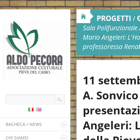
PROGETTI
/
Sala Polifunzionale 
Mario Angeleri: L'Ho
professoressa Renata
11 settemb
A. Sonvico
presentazi
Angeleri: 
BACHECA / NEWS
Attualità
CHI SIAMO