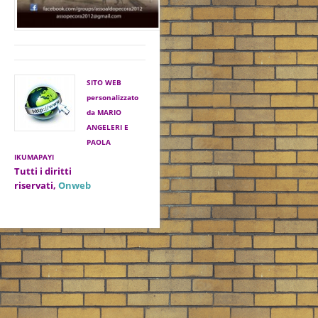
SITO WEB
personalizzato
da MARIO
ANGELERI E
PAOLA
IKUMAPAYI
Tutti i diritti
riservati,
Onweb